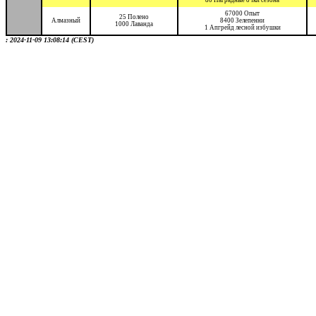
80 Наградные очки сезона
67000 Опыт
25 Полено
Алмазный
8400 Зелепенни
1000 Лаванда
1 Апгрейд лесной избушки
: 2024-11-09 13:08:14 (CEST)